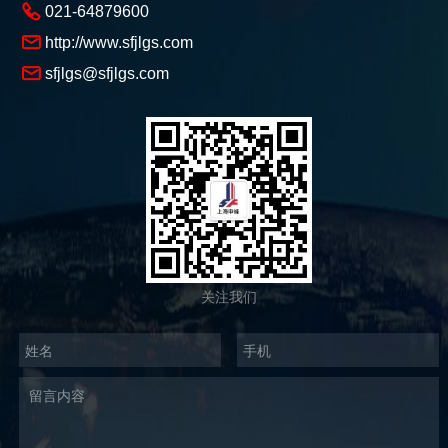
021-64879600
http://www.sfjlgs.com
sfjlgs@sfjlgs.com
关注我们